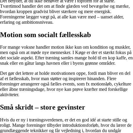
Det betyder, at du ikke behøver at være i topform for at starte.
Tværtimod handler det om at finde glæden ved bevægelse og mærke,
hvordan kroppen gradvist bliver stærkere og mere energisk.
Foreningerne lægger vægt på, at alle kan være med – uanset alder,
erfaring og ambitionsniveau.
Motion som socialt fællesskab
For mange voksne handler motion ikke kun om kondition og muskler,
men også om at møde nye mennesker. I Køge er der et stærkt fokus på
det sociale aspekt. Efter træning samles mange hold til en kop kaffe, en
snak eller en gåtur langs havnen eller i byens grønne områder.
Det gør det lettere at holde motivationen oppe, fordi man bliver en del
af et fællesskab, hvor man støtter og inspirerer hinanden. Flere
foreninger arrangerer også fælles events, som fx motionsløb, cykelture
eller åbne træningsdage, hvor nye kan prøve kræfter med forskellige
aktiviteter.
Små skridt – store gevinster
Hvis du er ny i træningsverdenen, er det en god idé at starte stille og
roligt. Mange foreninger tilbyder introduktionsforløb, hvor du lærer de
grundlæggende teknikker og får vejledning i, hvordan du undgår