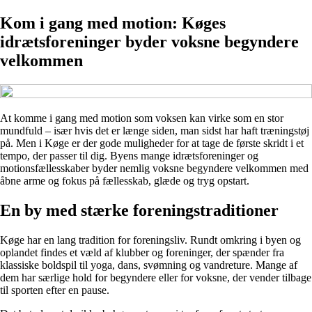
Kom i gang med motion: Køges
idrætsforeninger byder voksne begyndere
velkommen
At komme i gang med motion som voksen kan virke som en stor
mundfuld – især hvis det er længe siden, man sidst har haft træningstøj
på. Men i Køge er der gode muligheder for at tage de første skridt i et
tempo, der passer til dig. Byens mange idrætsforeninger og
motionsfællesskaber byder nemlig voksne begyndere velkommen med
åbne arme og fokus på fællesskab, glæde og tryg opstart.
En by med stærke foreningstraditioner
Køge har en lang tradition for foreningsliv. Rundt omkring i byen og
oplandet findes et væld af klubber og foreninger, der spænder fra
klassiske boldspil til yoga, dans, svømning og vandreture. Mange af
dem har særlige hold for begyndere eller for voksne, der vender tilbage
til sporten efter en pause.