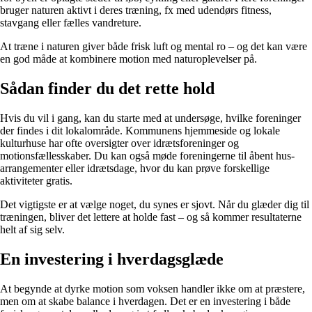
bruger naturen aktivt i deres træning, fx med udendørs fitness,
stavgang eller fælles vandreture.
At træne i naturen giver både frisk luft og mental ro – og det kan være
en god måde at kombinere motion med naturoplevelser på.
Sådan finder du det rette hold
Hvis du vil i gang, kan du starte med at undersøge, hvilke foreninger
der findes i dit lokalområde. Kommunens hjemmeside og lokale
kulturhuse har ofte oversigter over idrætsforeninger og
motionsfællesskaber. Du kan også møde foreningerne til åbent hus-
arrangementer eller idrætsdage, hvor du kan prøve forskellige
aktiviteter gratis.
Det vigtigste er at vælge noget, du synes er sjovt. Når du glæder dig til
træningen, bliver det lettere at holde fast – og så kommer resultaterne
helt af sig selv.
En investering i hverdagsglæde
At begynde at dyrke motion som voksen handler ikke om at præstere,
men om at skabe balance i hverdagen. Det er en investering i både