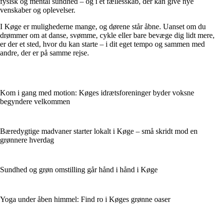
fysisk og mental sundhed – og i et fællesskab, der kan give nye
venskaber og oplevelser.
I Køge er mulighederne mange, og dørene står åbne. Uanset om du
drømmer om at danse, svømme, cykle eller bare bevæge dig lidt mere,
er der et sted, hvor du kan starte – i dit eget tempo og sammen med
andre, der er på samme rejse.
Kom i gang med motion: Køges idrætsforeninger byder voksne
begyndere velkommen
Bæredygtige madvaner starter lokalt i Køge – små skridt mod en
grønnere hverdag
Sundhed og grøn omstilling går hånd i hånd i Køge
Yoga under åben himmel: Find ro i Køges grønne oaser