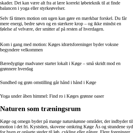
skader. Det kan være alt fra at lære korrekt løbeteknik til at finde
balancen i yoga eller styrkeøvelser.
Selv få timers motion om ugen kan gøre en mærkbar forskel. Du får
mere energi, bedre søvn og en stærkere krop – og ikke mindst en
følelse af velvære, der smitter af på resten af hverdagen.
Kom i gang med motion: Køges idrætsforeninger byder voksne
begyndere velkommen
Bæredygtige madvaner starter lokalt i Køge – små skridt mod en
grønnere hverdag
Sundhed og grøn omstilling går hånd i hånd i Køge
Yoga under åben himmel: Find ro i Køges grønne oaser
Naturen som træningsrum
Køge og omegn byder på mange naturskønne områder, der indbyder til
motion i det fri. Kyststien, skovene omkring Køge Ås og strandene syd
for byen er oplagte steder til løb, cykling eller gåture. Flere foreninger