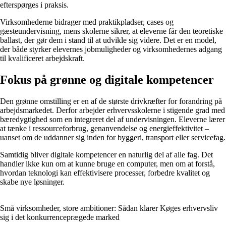
efterspørges i praksis.
Virksomhederne bidrager med praktikpladser, cases og
gæsteundervisning, mens skolerne sikrer, at eleverne får den teoretiske
ballast, der gør dem i stand til at udvikle sig videre. Det er en model,
der både styrker elevernes jobmuligheder og virksomhedernes adgang
til kvalificeret arbejdskraft.
Fokus på grønne og digitale kompetencer
Den grønne omstilling er en af de største drivkræfter for forandring på
arbejdsmarkedet. Derfor arbejder erhvervsskolerne i stigende grad med
bæredygtighed som en integreret del af undervisningen. Eleverne lærer
at tænke i ressourceforbrug, genanvendelse og energieffektivitet –
uanset om de uddanner sig inden for byggeri, transport eller servicefag.
Samtidig bliver digitale kompetencer en naturlig del af alle fag. Det
handler ikke kun om at kunne bruge en computer, men om at forstå,
hvordan teknologi kan effektivisere processer, forbedre kvalitet og
skabe nye løsninger.
Små virksomheder, store ambitioner: Sådan klarer Køges erhvervsliv
sig i det konkurrenceprægede marked