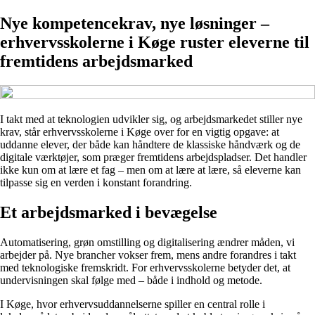
Nye kompetencekrav, nye løsninger –
erhvervsskolerne i Køge ruster eleverne til
fremtidens arbejdsmarked
I takt med at teknologien udvikler sig, og arbejdsmarkedet stiller nye
krav, står erhvervsskolerne i Køge over for en vigtig opgave: at
uddanne elever, der både kan håndtere de klassiske håndværk og de
digitale værktøjer, som præger fremtidens arbejdspladser. Det handler
ikke kun om at lære et fag – men om at lære at lære, så eleverne kan
tilpasse sig en verden i konstant forandring.
Et arbejdsmarked i bevægelse
Automatisering, grøn omstilling og digitalisering ændrer måden, vi
arbejder på. Nye brancher vokser frem, mens andre forandres i takt
med teknologiske fremskridt. For erhvervsskolerne betyder det, at
undervisningen skal følge med – både i indhold og metode.
I Køge, hvor erhvervsuddannelserne spiller en central rolle i