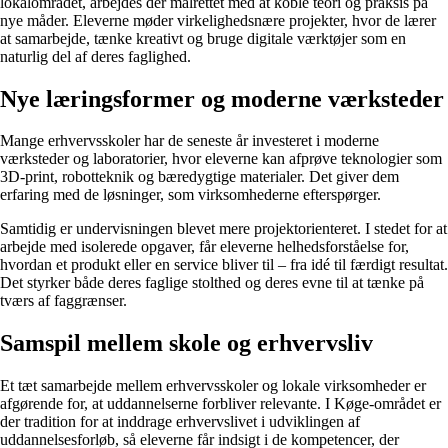
lokalområdet, arbejdes der målrettet med at koble teori og praksis på
nye måder. Eleverne møder virkelighedsnære projekter, hvor de lærer
at samarbejde, tænke kreativt og bruge digitale værktøjer som en
naturlig del af deres faglighed.
Nye læringsformer og moderne værksteder
Mange erhvervsskoler har de seneste år investeret i moderne
værksteder og laboratorier, hvor eleverne kan afprøve teknologier som
3D-print, robotteknik og bæredygtige materialer. Det giver dem
erfaring med de løsninger, som virksomhederne efterspørger.
Samtidig er undervisningen blevet mere projektorienteret. I stedet for at
arbejde med isolerede opgaver, får eleverne helhedsforståelse for,
hvordan et produkt eller en service bliver til – fra idé til færdigt resultat.
Det styrker både deres faglige stolthed og deres evne til at tænke på
tværs af faggrænser.
Samspil mellem skole og erhvervsliv
Et tæt samarbejde mellem erhvervsskoler og lokale virksomheder er
afgørende for, at uddannelserne forbliver relevante. I Køge-området er
der tradition for at inddrage erhvervslivet i udviklingen af
uddannelsesforløb, så eleverne får indsigt i de kompetencer, der