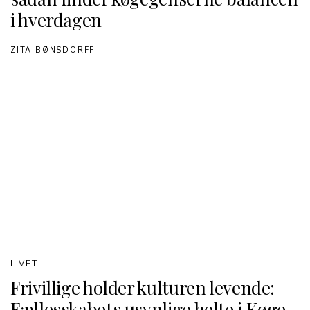
i hverdagen
ZITA BØNSDORFF
LIVET
Frivillige holder kulturen levende:
Fællesskabets usynlige helte i Køge