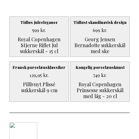
Tidløs juleelegance
Tidløst skandinavisk design
599
kr.
699
kr.
Royal Copenhagen
Georg Jensen
Stjerne Riflet Jul
Bernadotte sukkerskål
sukkerskål - 15 cl
med ske
Fransk porcelænsklassiker
Kongelig porcelænskunst
129,95
kr.
749
kr.
Pillivuyt Plissé
Royal Copenhagen
sukkerskål 9 cm
Prinsesse sukkerskål
med låg - 20 cl